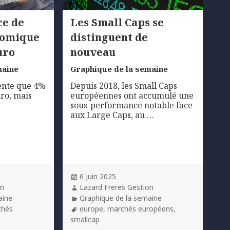
ce de
Les Small Caps se
onomique
distinguent de
uro
nouveau
maine
Graphique de la semaine
sente que 4%
Depuis 2018, les Small Caps
uro, mais
européennes ont accumulé une
sous-performance notable face
aux Large Caps, au …
Posted
6 juin 2025
on
Author
on
Lazard Freres Gestion
Categories
aine
Graphique de la semaine
Tags
chés
europe
,
marchés européens
,
smallcap