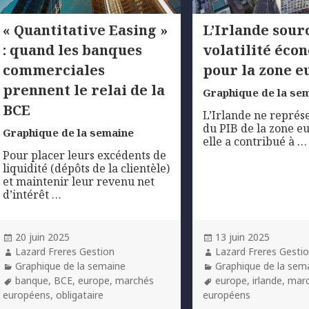
« Quantitative Easing »
L’Irlande sour
: quand les banques
volatilité éc
commerciales
pour la zone e
prennent le relai de la
Graphique de la se
BCE
L’Irlande ne repré
du PIB de la zone e
Graphique de la semaine
elle a contribué à …
Pour placer leurs excédents de
liquidité (dépôts de la clientèle)
et maintenir leur revenu net
d’intérêt …
Posted
Posted
20 juin 2025
13 juin 2025
on
Author
on
Author
Lazard Freres Gestion
Lazard Freres Gesti
Categories
Categories
Graphique de la semaine
Graphique de la sem
Tags
Tags
banque
,
BCE
,
europe
,
marchés
europe
,
irlande
,
mar
européens
,
obligataire
européens