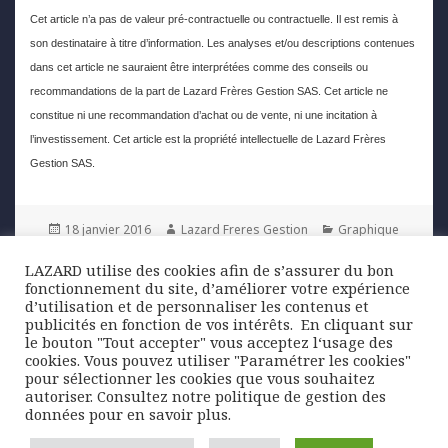
Cet article n’a pas de valeur pré-contractuelle ou contractuelle. Il est remis à
son destinataire à titre d’information. Les analyses et/ou descriptions contenues
dans cet article ne sauraient être interprétées comme des conseils ou
recommandations de la part de Lazard Frères Gestion SAS. Cet article ne
constitue ni une recommandation d’achat ou de vente, ni une incitation à
l’investissement. Cet article est la propriété intellectuelle de Lazard Frères
Gestion SAS.
Posted
Author
Categories
18 janvier 2016
Lazard Freres Gestion
Graphique
on
de la semaine
LAZARD utilise des cookies afin de s’assurer du bon
fonctionnement du site, d’améliorer votre expérience
Navigation
d’utilisation et de personnaliser les contenus et
PREVIOUS
publicités en fonction de vos intérêts. ​ En cliquant sur
de
La devise chinoise affole les marchés
Previous
le bouton "Tout accepter" vous acceptez l‘usage des
l’article
post:
cookies. Vous pouvez utiliser "Paramétrer les cookies"
pour sélectionner les cookies que vous souhaitez
NEXT
autoriser. Consultez notre politique de gestion des
Perspectives économiques : 2016, une
Next
données pour en savoir plus.
année de contrastes
post: