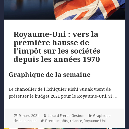
Royaume-Uni : vers la
première hausse de
l’impôt sur les sociétés
depuis les années 1970
Graphique de la semaine
Le chancelier de l’Échiquier Rishi Sunak vient de
présenter le budget 2021 pour le Royaume-Uni. Si …
Posted
Author
Categories
9 mars 2021
Lazard Freres Gestion
Graphique
on
Tags
de la semaine
Brexit
,
impôts
,
relance
,
Royaume-Uni