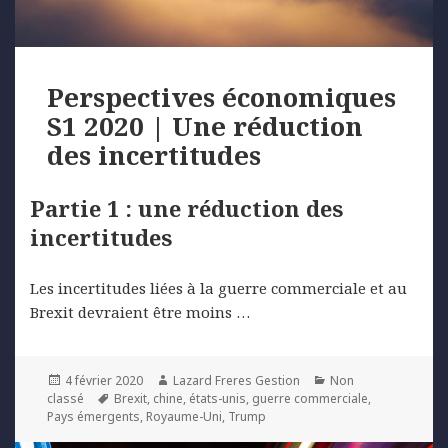
Perspectives économiques
S1 2020 | Une réduction
des incertitudes
Partie 1 : une réduction des
incertitudes
Les incertitudes liées à la guerre commerciale et au
Brexit devraient être moins …
Posted
Author
Categories
4 février 2020
Lazard Freres Gestion
Non
on
Tags
classé
Brexit
,
chine
,
états-unis
,
guerre commerciale
,
Pays émergents
,
Royaume-Uni
,
Trump