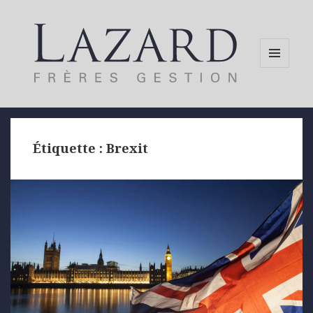
MENU
AND
WIDGETS
Étiquette :
Brexit