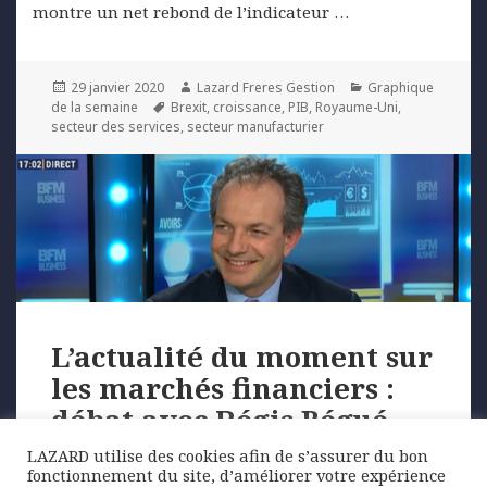
montre un net rebond de l’indicateur …
Posted
Author
Categories
29 janvier 2020
Lazard Freres Gestion
Graphique
on
Tags
de la semaine
Brexit
,
croissance
,
PIB
,
Royaume-Uni
,
secteur des services
,
secteur manufacturier
L’actualité du moment sur
les marchés financiers :
débat avec Régis Bégué
LAZARD utilise des cookies afin de s’assurer du bon
fonctionnement du site, d’améliorer votre expérience
Débrief de la séance du jeudi 15 mars 2018 par Régis