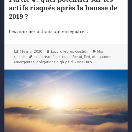
actifs risqués après la hausse de
2019 ?
Les marchés actions ont enregistré …
Posted
Author
Categories
4 février 2020
Lazard Freres Gestion
Non
on
Tags
classé
actifs risqués
,
actions
,
Brexit
,
Fed
,
obligations
émergentes
,
obligations high yield
,
Zone Euro