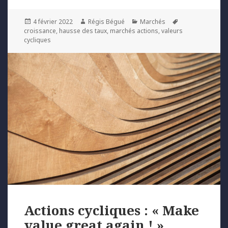
Posted
Author
Categories
Tags
4 février 2022
Régis Bégué
Marchés
on
croissance
,
hausse des taux
,
marchés actions
,
valeurs
cycliques
Actions cycliques : « Make
value great again ! »