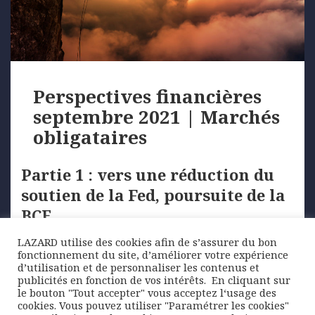
Perspectives financières
septembre 2021 | Marchés
obligataires
Partie 1 : vers une réduction du
soutien de la Fed, poursuite de la
BCE
LAZARD utilise des cookies afin de s’assurer du bon
Après la forte hausse des …
fonctionnement du site, d’améliorer votre expérience
d’utilisation et de personnaliser les contenus et
publicités en fonction de vos intérêts. ​ En cliquant sur
le bouton "Tout accepter" vous acceptez l‘usage des
Posted
Author
Categories
5 octobre 2021
Lazard Freres Gestion
cookies. Vous pouvez utiliser "Paramétrer les cookies"
on
Tags
Marchés
banques centrales
,
BCE
,
crédit
,
europe
,
Fed
,