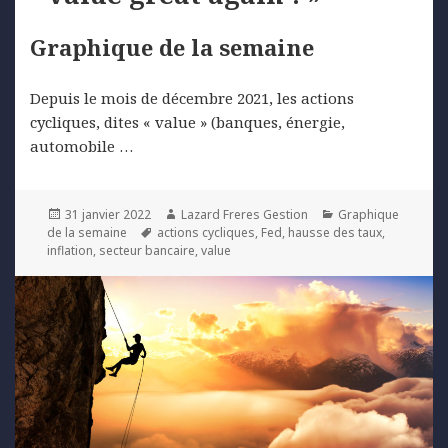
Graphique de la semaine
Depuis le mois de décembre 2021, les actions
cycliques, dites « value » (banques, énergie,
automobile …
Posted
Author
Categories
31 janvier 2022
Lazard Freres Gestion
Graphique
on
Tags
de la semaine
actions cycliques
,
Fed
,
hausse des taux
,
inflation
,
secteur bancaire
,
value