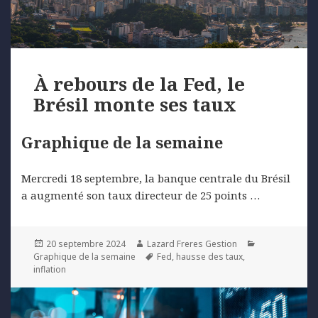
À rebours de la Fed, le
Brésil monte ses taux
Graphique de la semaine
Mercredi 18 septembre, la banque centrale du Brésil
a augmenté son taux directeur de 25 points …
Posted
Author
Categories
20 septembre 2024
Lazard Freres Gestion
on
Tags
Graphique de la semaine
Fed
,
hausse des taux
,
inflation