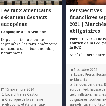
Les taux américains
Perspectives
s’écartent des taux
financières s
européens
2021 | Marché
obligataires
Graphique de la semaine
Partie 1 : vers une 
Depuis la fin du mois de
soutien de la Fed, 
septembre, les taux américains
la BCE
ont connu un rebond notable,
notamment …
Après la forte haus
Posted
5 octobre 2021
on
Author
Lazard Freres Gesti
Categories
Marchés
Tags
banques centrales
,
Posted
15 novembre 2024
europe
,
Fed
,
hausse de
on
Author
Lazard Freres Gestion
yield
,
inflation
,
marché
Categories
Graphique de la semaine
obligataires
,
soutien m
Tags
élections
,
états-unis
,
taux
spreads
,
tapering
,
taux