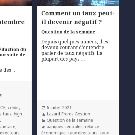
Comment un taux peut-
eptembre
il devenir négatif ?
s
Question de la semaine
Depuis quelques années, il est
devenu courant d’entendre
réduction du
parler de taux négatifs. La
poursuite de
plupart des pays …
se des …
on
Posted
BCE
,
crédit
,
6 juillet 2021
on
Author
s taux
,
high
Lazard Freres Gestion
Categories
s
,
Question de la semaine
Tags
onétaire
,
banques centrales
,
relance
 directeurs
,
économique
,
taux directeurs
,
taux