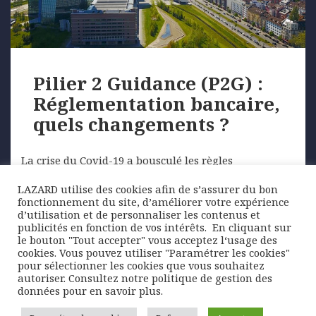
Pilier 2 Guidance (P2G) :
Réglementation bancaire,
quels changements ?
La crise du Covid-19 a bousculé les règles
européennes de supervision bancaire. L’allègement
LAZARD utilise des cookies afin de s’assurer du bon
temporaire de certaines exigences de fonds propres,
fonctionnement du site, d’améliorer votre expérience
…
d’utilisation et de personnaliser les contenus et
publicités en fonction de vos intérêts. ​ En cliquant sur
le bouton "Tout accepter" vous acceptez l‘usage des
cookies. Vous pouvez utiliser "Paramétrer les cookies"
Posted
Author
Categories
17 septembre 2021
Lazard Freres Gestion
pour sélectionner les cookies que vous souhaitez
on
Tags
Marchés
banques
,
capitaux propres bancaires
,
autoriser. Consultez notre politique de gestion des
investisseurs
,
P2G
,
Pilier 2 Guidance
,
Réglementation
données pour en savoir plus.
bancaire