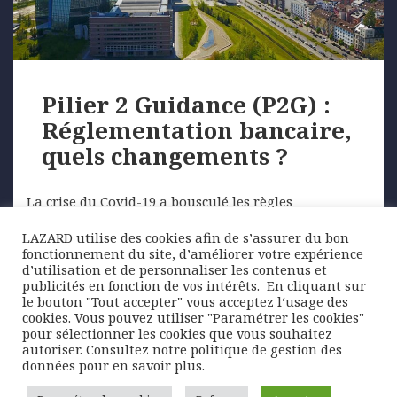
Pilier 2 Guidance (P2G) :
Réglementation bancaire,
quels changements ?
La crise du Covid-19 a bousculé les règles
européennes de supervision bancaire. L’allègement
LAZARD utilise des cookies afin de s’assurer du bon
temporaire de certaines exigences de fonds propres,
fonctionnement du site, d’améliorer votre expérience
…
d’utilisation et de personnaliser les contenus et
publicités en fonction de vos intérêts. ​ En cliquant sur
le bouton "Tout accepter" vous acceptez l‘usage des
cookies. Vous pouvez utiliser "Paramétrer les cookies"
Posted
Author
Categories
17 septembre 2021
Lazard Freres Gestion
pour sélectionner les cookies que vous souhaitez
on
Tags
Marchés
banques
,
capitaux propres bancaires
,
autoriser. Consultez notre politique de gestion des
investisseurs
,
P2G
,
Pilier 2 Guidance
,
Réglementation
données pour en savoir plus.
bancaire