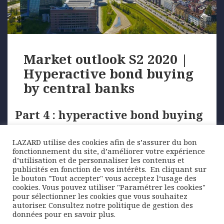
Market outlook S2 2020 |
Hyperactive bond buying
by central banks
Part 4 : hyperactive bond buying
by central banks
LAZARD utilise des cookies afin de s’assurer du bon
fonctionnement du site, d’améliorer votre expérience
Monetary policy can be expected to remain
d’utilisation et de personnaliser les contenus et
accommodative for some time …
publicités en fonction de vos intérêts. ​ En cliquant sur
le bouton "Tout accepter" vous acceptez l‘usage des
cookies. Vous pouvez utiliser "Paramétrer les cookies"
pour sélectionner les cookies que vous souhaitez
Posted
Author
Categories
2 October 2020
Lazard Freres Gestion
Economic
autoriser. Consultez notre politique de gestion des
on
Tags
outlook
central bank
,
corporate bond
,
ECB
,
Fed
,
données pour en savoir plus.
monetary policy