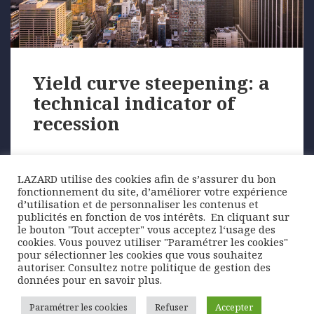
Yield curve steepening: a
technical indicator of
recession
Chart of the Week
LAZARD utilise des cookies afin de s’assurer du bon
fonctionnement du site, d’améliorer votre expérience
Monetary tightening by the Federal Reserve since
d’utilisation et de personnaliser les contenus et
the start of 2022 has prompted a sharp rise …
publicités en fonction de vos intérêts. ​ En cliquant sur
le bouton "Tout accepter" vous acceptez l‘usage des
cookies. Vous pouvez utiliser "Paramétrer les cookies"
pour sélectionner les cookies que vous souhaitez
Posted
Author
Categories
20 October 2023
Lazard Freres Gestion
Chart of
autoriser. Consultez notre politique de gestion des
on
Tags
the week
bank
,
crédit
,
Recession indicator
,
Tightening
,
données pour en savoir plus.
USA
,
yield curve
Paramétrer les cookies
Refuser
Accepter