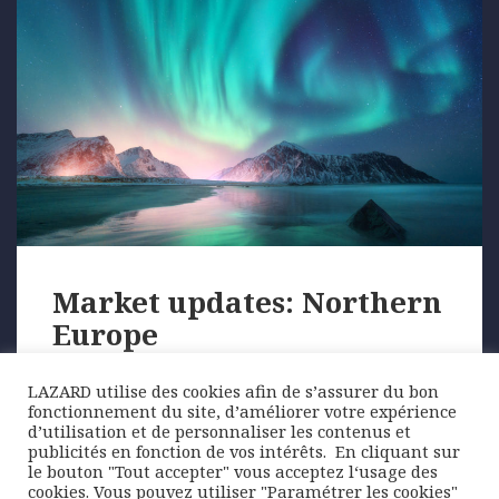
Market updates: Northern
Europe
LAZARD utilise des cookies afin de s’assurer du bon
In 2020, Nordic equity markets (Norway, Sweden,
fonctionnement du site, d’améliorer votre expérience
Finland, Denmark) put in a stronger performance
d’utilisation et de personnaliser les contenus et
than those elsewhere in Europe. The …
publicités en fonction de vos intérêts. ​ En cliquant sur
le bouton "Tout accepter" vous acceptez l‘usage des
cookies. Vous pouvez utiliser "Paramétrer les cookies"