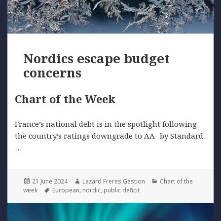
Nordics escape budget
concerns
Chart of the Week
France’s national debt is in the spotlight following
the country’s ratings downgrade to AA- by Standard
…
Posted
Author
Categories
21 June 2024
Lazard Freres Gestion
Chart of the
on
Tags
week
European
,
nordic
,
public deficit