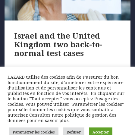
Israel and the United
Kingdom two back-to-
normal test cases
Chart of the week
LAZARD utilise des cookies afin de s’assurer du bon
fonctionnement du site, d’améliorer votre expérience
While the health situation is deteriorating in
d’utilisation et de personnaliser les contenus et
countries such as India, there are no signs of …
publicités en fonction de vos intérêts. ​ En cliquant sur
le bouton "Tout accepter" vous acceptez l‘usage des
cookies. Vous pouvez utiliser "Paramétrer les cookies"
pour sélectionner les cookies que vous souhaitez
Posted
Author
Categories
27 April 2021
Lazard Freres Gestion
Chart of the
autoriser. Consultez notre politique de gestion des
on
Tags
week
,
News
health crisis
,
Israël
,
the United Kingdom
,
données pour en savoir plus.
vaccine
Paramétrer les cookies
Refuser
Accepter