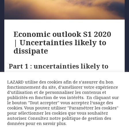
Economic outlook S1 2020
| Uncertainties likely to
dissipate
Part 1 : uncertainties likely to
dissipate
LAZARD utilise des cookies afin de s’assurer du bon
fonctionnement du site, d’améliorer votre expérience
The uncertainty surrounding the US-China trade
d’utilisation et de personnaliser les contenus et
war and Brexit will be less of …
publicités en fonction de vos intérêts. ​ En cliquant sur
le bouton "Tout accepter" vous acceptez l‘usage des
cookies. Vous pouvez utiliser "Paramétrer les cookies"
pour sélectionner les cookies que vous souhaitez
Posted
Author
Categories
4 February 2020
Lazard Freres Gestion
Economic
autoriser. Consultez notre politique de gestion des
on
Tags
outlook
Brexit
,
coronavirus
,
trade balance
,
Trump
,
UK
,
données pour en savoir plus.
uncertainties
,
US-China